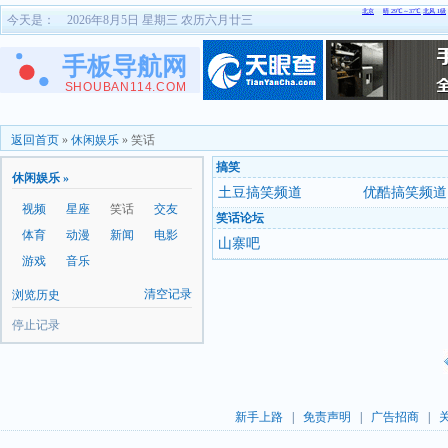
今天是：
2026年8月5日 星期三 农历六月廿三
返回首页
»
休闲娱乐
»
笑话
搞笑
休闲娱乐 »
土豆搞笑频道
优酷搞笑频道
视频
星座
笑话
交友
笑话论坛
体育
动漫
新闻
电影
山寨吧
游戏
音乐
清空记录
浏览历史
停止记录
新手上路
|
免责声明
|
广告招商
|