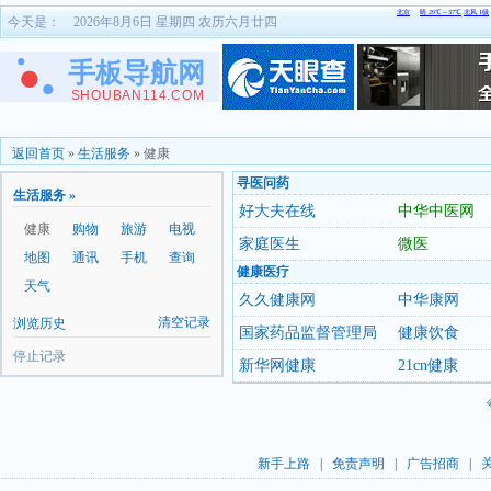
今天是：
2026年8月6日 星期四 农历六月廿四
返回首页
»
生活服务
»
健康
寻医问药
生活服务 »
好大夫在线
中华中医网
健康
购物
旅游
电视
家庭医生
微医
地图
通讯
手机
查询
健康医疗
天气
久久健康网
中华康网
清空记录
浏览历史
国家药品监督管理局
健康饮食
停止记录
新华网健康
21cn健康
新手上路
|
免责声明
|
广告招商
|