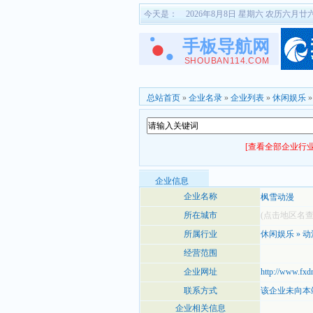
今天是：
2026年8月8日 星期六 农历六月廿
总站首页
»
企业名录
»
企业列表
»
休闲娱乐
[查看全部企业行业
企业信息
企业名称
枫雪动漫
所在城市
(点击地区名
所属行业
休闲娱乐
»
动
经营范围
企业网址
http://www.fxd
联系方式
该企业未向本
企业相关信息