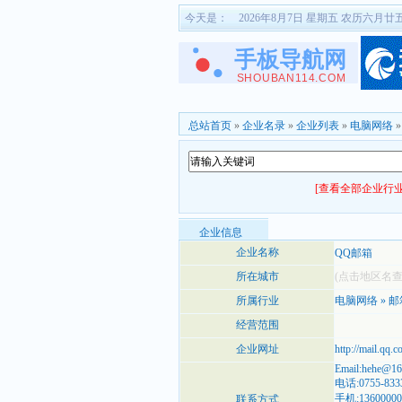
今天是：
2026年8月7日 星期五 农历六月廿
总站首页
»
企业名录
»
企业列表
»
电脑网络
[查看全部企业行业
企业信息
企业名称
QQ邮箱
所在城市
(点击地区名
所属行业
电脑网络
»
邮
经营范围
企业网址
http://mail.qq.c
Email:hehe@1
电话:0755-833
手机:13600000
联系方式