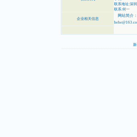
联系地址:深
联系:何一
网站简介：HH
企业相关信息
hehe@163.c
新