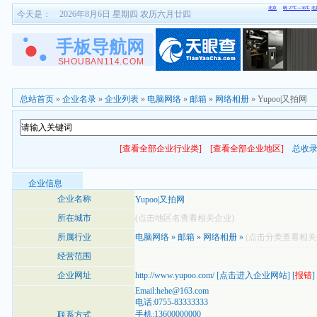
今天是：
2026年8月6日 星期四 农历六月廿四
总站首页
»
企业名录
»
企业列表
»
电脑网络
»
邮箱
»
网络相册
» Yupoo|又拍网
[查看全部企业行业类]
[查看全部企业地区]
总收
企业信息
企业名称
Yupoo|又拍网
所在城市
(点击地区名查看相关企业)
所属行业
电脑网络
»
邮箱
»
网络相册
»
(点击分类查看相关
经营范围
企业网址
http://www.yupoo.com/
[
点击进入企业网站
] [
报错
]
Email:hehe@163.com
电话:0755-83333333
手机:13600000000
联系方式