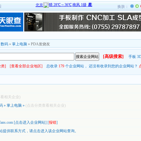
四
换肤：
»
数码
»
掌上电脑
» PDA发烧友
[高级搜索]
手板
3
类]
[查看全部企业地区]
总收录
179
个企业网站， 还没有收录到您的企业网站？
查看相关企业)
码
»
掌上电脑
»
(点击分类查看相关企业)
fans.com
[
点击进入企业网站
] [
报错
]
站提供联系方式，
请点击进入该企业网站查询。