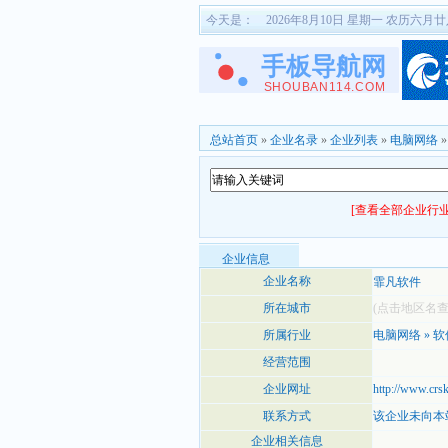
今天是：
2026年8月10日 星期一 农历六月
总站首页
»
企业名录
»
企业列表
»
电脑网络
[查看全部企业行业
企业信息
企业名称
霏凡软件
所在城市
(点击地区名
所属行业
电脑网络
»
软
经营范围
企业网址
http://www.crs
联系方式
该企业未向本
企业相关信息