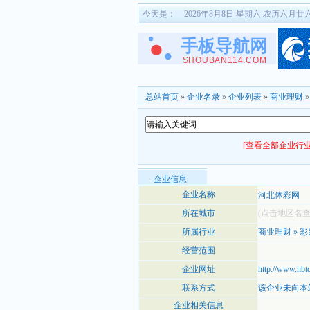
今天是：
2026年8月8日 星期六 农历六月廿
总站首页
»
企业名录
»
企业列表
»
商业理财
[查看全部企业行业
企业信息
企业名称
河北体彩网
所在城市
(点击地区名
所属行业
商业理财
»
彩
经营范围
企业网址
http://www.hbt
联系方式
该企业未向本
企业相关信息