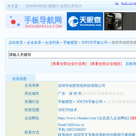
今天是：
2026年8月8日 星期六 农历六月廿六
总站首页
»
企业名录
»
企业列表
»
手板模型
»
3D打印手板公司
» 深圳市创想智
[查看全部企业行业类]
[查看全部企业地区]
总收
企业信息
企业名称
深圳市创想智造科技有限公司
所在城市
广东
深 圳 市
(点击地区名查看相关企业)
所属行业
手板模型
»
3D打印手板公司
»
(点击分类查看相关
经营范围
3D打印技术.
企业网址
https://www.24maker.com/
[
点击进入企业网站
] [
报
Email:3d@icax.cn
手机:18925268267
联系方式
联系地址:深圳市宝安桃花源科技创新园主楼四楼