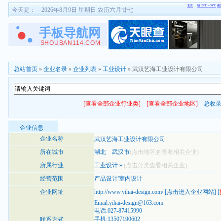
今天是：
2026年8月9日 星期日 农历六月廿七
总站首页
»
企业名录
»
企业列表
»
工业设计
» 武汉艺海工业设计有限公司
[查看全部企业行业类]
[查看全部企业地区]
总收
企业信息
企业名称
武汉艺海工业设计有限公司
所在城市
湖北
武汉市
(点击地区名查看相关企业)
所属行业
工业设计
»
(点击分类查看相关企业)
经营范围
产品设计'室内设计
企业网址
http://www.yihai-design.com/
[
点击进入企业网站
] [
Email:yihai-design@163.com
电话:027-87415990
手机:13507190602
联系方式