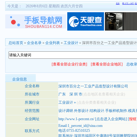
今天是：
2026年8月6日 星期四 农历六月廿四
总站首页
»
企业名录
»
企业列表
»
工业设计
» 深圳市百分之一工业产品造型设
[查看全部企业行业类]
[查看全部企业地区]
总收
企业信息
企业名称
深圳市百分之一工业产品造型设计有限公司
所在城市
广东
深 圳 市
(点击地区名查看相关企业)
所属行业
工业设计
»
(点击分类查看相关企业)
经营范围
设计调研.外形设计.结构设计.手板样机制作.模具
企业网址
http://www.1-percent.cn/
[
点击进入企业网站
] [
报错
Email:1_percent_id@sina.com
电话:0755-82510325
联系方式
联系地址:深圳市福田区中康路8号深圳雕塑院093