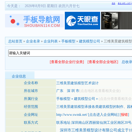
今天是：
2026年8月9日 星期日 农历六月廿七
总站首页
»
企业名录
»
企业列表
»
手板模型
»
建筑模型公司
» 三维美景建筑模
[查看全部企业行业类]
[查看全部企业地区]
总收
企业信息
企业名称
三维美景建筑模型艺术设计
所在城市
广东
深 圳 市
(点击地区名查看相关企业)
所属行业
手板模型
»
建筑模型公司
»
(点击分类查看相关企
经营范围
三维美景建筑模型承接各类建筑模型的制作、园
企业网址
http://www.swmk.net/
[
点击进入企业网站
] [
报错
]
联系方式
联系地址:深圳南山区西丽留仙洞工业区南区20
深圳市三维美景模型设计有限公司成立于19