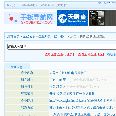
今天是：
2026年8月7日 星期五 农历六月廿五
总站首页
»
企业名录
»
企业列表
»
丝印/移印
» 东莞市联辉丝印电压胶袋厂
[查看全部企业行业类]
[查看全部企业地区]
总收
企业信息
企业名称
东莞市联辉丝印电压胶袋厂
所在城市
广东
东 莞 市
(点击地区名查看相关企业)
所属行业
丝印/移印
»
(点击分类查看相关企业)
经营范围
开发.起版.印刷及生产一条龙服务.
企业网址
http://www.dglianhui168.com
[
点击进入企业网站
] [
联系方式
该企业未向本站提供联系方式，
请点击进入该企
东莞市联辉丝印电压胶袋厂，是一家集设计