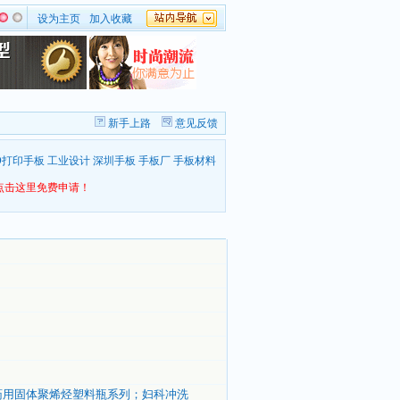
设为主页
加入收藏
新手上路
意见反馈
D打印手板
工业设计
深圳手板
手板厂
手板材料
点击这里免费申请！
瓶; 药用固体聚烯烃塑料瓶系列；妇科冲洗