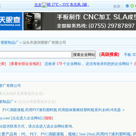
五
换肤：
»
塑胶制品厂
» 汕头市源润塑胶厂有限公司
[高级搜索]
手板
3
类]
[查看全部企业地区]
总收录
179
个企业网站， 还没有收录到您的企业网站？
胶厂有限公司
市
(点击地区名查看相关企业)
胶制品厂
»
(点击分类查看相关企业)
T、PVC滴眼液瓶.药用PET液剂塑料瓶.药用固体聚烯烃塑料瓶系列.妇科冲洗器. »
sj.com/
[
点击进入企业网站
] [
报错
]
站提供联系方式，
请点击进入该企业网站查询。
产品有：PE、PET、PVC滴眼液瓶，规格2.5ml-20ml;药用PET液剂塑料