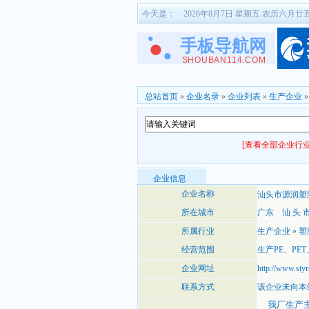
今天是：
2026年8月7日 星期五 农历六月廿
总站首页
»
企业名录
»
企业列表
»
生产企业
[查看全部企业行业
企业信息
企业名称
汕头市源润塑
所在城市
广东
汕 头 
所属行业
生产企业
»
塑
经营范围
生产PE、PE
企业网址
http://www.styr
联系方式
该企业未向本
我厂生产主要