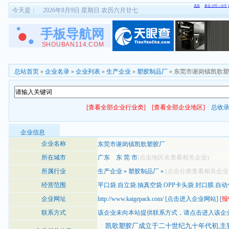
今天是：
2026年8月9日 星期日 农历六月廿七
总站首页
»
企业名录
»
企业列表
»
生产企业
»
塑胶制品厂
» 东莞市谢岗镇凯歌
[查看全部企业行业类]
[查看全部企业地区]
总收
企业信息
企业名称
东莞市谢岗镇凯歌塑胶厂
所在城市
广东
东 莞 市
(点击地区名查看相关企业)
所属行业
生产企业
»
塑胶制品厂
»
(点击分类查看相关企业
经营范围
平口袋.自立袋.抽真空袋.OPP卡头袋.封口膜.自动
企业网址
http://www.kaigepack.com/
[
点击进入企业网站
] [
报
联系方式
该企业未向本站提供联系方式，
请点击进入该企
凯歌塑胶厂成立于二十世纪九十年代初,主要