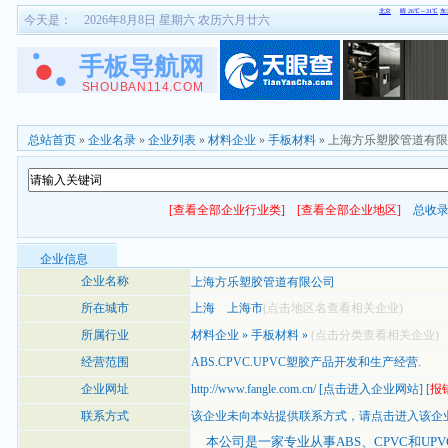
今天是：
2026年8月8日 星期六 农历六月廿六
总站首页
»
企业名录
»
企业列表
»
材料企业
»
手板材料
» 上海方乐塑胶管道有
[查看全部企业行业类]
[查看全部企业地区]
总收
企业信息
企业名称
上海方乐塑胶管道有限公司
所在城市
上海
上海市
(点击地区名查看相关企业)
所属行业
材料企业
»
手板材料
»
(点击分类查看相关企业)
经营范围
ABS.CPVC.UPVC塑胶产品开发和生产经营.
企业网址
http://www.fangle.com.cn/
[
点击进入企业网站
] [
报
联系方式
该企业未向本站提供联系方式，
请点击进入该企
本公司是一家专业从事ABS、CPVC和UP