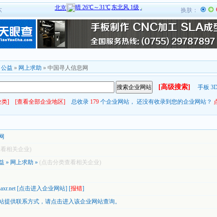
六
换肤：
»
公益
»
网上求助
» 中国寻人信息网
[高级搜索]
手板
3
类]
[查看全部企业地区]
总收录
179
个企业网站， 还没有收录到您的企业网站？
网
查看相关企业)
益
»
网上求助
»
(点击分类查看相关企业)
axr.net
[
点击进入企业网站
] [
报错
]
站提供联系方式，
请点击进入该企业网站查询。