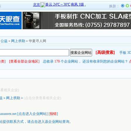
六
换肤：
»
公益
»
网上求助
» 华夏寻人网
[高级搜索]
手板
3
类]
[查看全部企业地区]
总收录
179
个企业网站， 还没有收录到您的企业网站？
查看相关企业)
益
»
网上求助
»
(点击分类查看相关企业)
naxunren.net
[
点击进入企业网站
] [
报错
]
站提供联系方式，
请点击进入该企业网站查询。