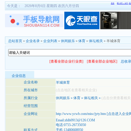
今天是：
2026年8月6日 星期四 农历六月廿四
总站首页
»
企业名录
»
企业列表
»
休闲娱乐
»
体育
»
体坛相关
» 羊城体育
[查看全部企业行业类]
[查看全部企业地区]
总收
企业信息
企业名称
羊城体育
所在城市
(点击地区名查看相关企业)
所属行业
休闲娱乐
»
体育
»
体坛相关
»
(点击分类查看相关
经营范围
企业网址
http://www.ycwb.com/misc/jyty.htm
[
点击进入企业
Email:zhlh0913@126.COM
电话:0755-26735050
手机:13480608950
联系方式