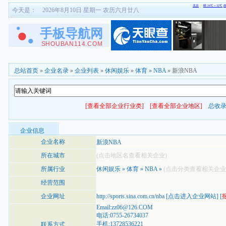
今天是：
2026年8月10日 星期一 农历六月廿八
总站首页
»
企业名录
»
企业列表
»
休闲娱乐
»
体育
»
NBA
» 新浪NBA
[查看全部企业行业类]
[查看全部企业地区]
总收
企业信息
企业名称
新浪NBA
所在城市
(点击地区名查看相关企业)
所属行业
休闲娱乐
»
体育
»
NBA
»
(点击分类查看相关企业
经营范围
企业网址
http://sports.sina.com.cn/nba
[
点击进入企业网站
] [
Email:zz06@126.COM
电话:0755-26734037
手机:13728536221
联系方式