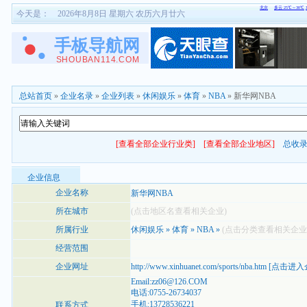
今天是：
2026年8月8日 星期六 农历六月廿六
总站首页
»
企业名录
»
企业列表
»
休闲娱乐
»
体育
»
NBA
» 新华网NBA
[查看全部企业行业类]
[查看全部企业地区]
总收
企业信息
企业名称
新华网NBA
所在城市
(点击地区名查看相关企业)
所属行业
休闲娱乐
»
体育
»
NBA
»
(点击分类查看相关企业
经营范围
企业网址
http://www.xinhuanet.com/sports/nba.htm
[
点击进入
Email:zz06@126.COM
电话:0755-26734037
手机:13728536221
联系方式