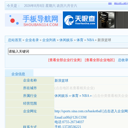
今天是：
2026年8月8日 星期六 农历六月廿六
总站首页
»
企业名录
»
企业列表
»
休闲娱乐
»
体育
»
NBA
» 新浪篮球
[查看全部企业行业类]
[查看全部企业地区]
总收
企业信息
企业名称
新浪篮球
所在城市
(点击地区名查看相关企业)
所属行业
休闲娱乐
»
体育
»
NBA
»
(点击分类查看相关企业
经营范围
企业网址
http://sports.sina.com.cn/basketball
[
点击进入企业网
Email:zz06@126.COM
电话:0755-26734037
手机:13728536221
联系方式