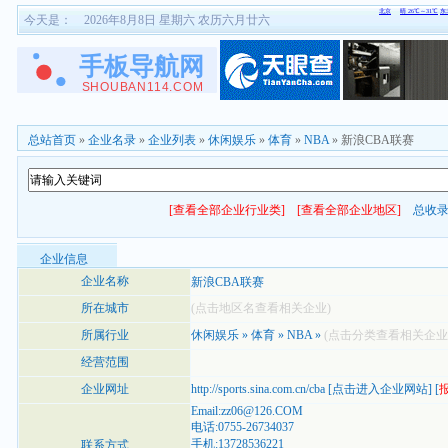
今天是：
2026年8月8日 星期六 农历六月廿六
总站首页
»
企业名录
»
企业列表
»
休闲娱乐
»
体育
»
NBA
» 新浪CBA联赛
[查看全部企业行业类]
[查看全部企业地区]
总收
企业信息
企业名称
新浪CBA联赛
所在城市
(点击地区名查看相关企业)
所属行业
休闲娱乐
»
体育
»
NBA
»
(点击分类查看相关企业
经营范围
企业网址
http://sports.sina.com.cn/cba
[
点击进入企业网站
] [
Email:zz06@126.COM
电话:0755-26734037
手机:13728536221
联系方式