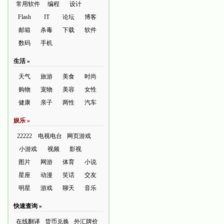
常用软件
编程
设计
Flash
IT
论坛
博客
邮箱
杀毒
下载
软件
数码
手机
生活 »
天气
旅游
美食
时尚
购物
宠物
美容
女性
健康
亲子
两性
汽车
娱乐 »
22222
电视电台
网页游戏
小游戏
视频
影视
图片
网游
体育
小说
星座
动漫
笑话
交友
明星
游戏
聊天
音乐
快速查询 »
在线翻译
货币兑换
外汇牌价