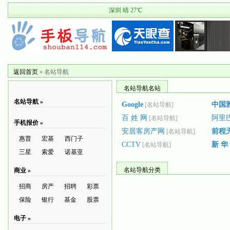
返回首页
»
名站导航
名站导航名站
名站导航 »
Google
中国
[名站导航]
百 姓 网
阿里
[名站导航]
手机报价 »
安居客房产网
前程
[名站导航]
惠普
宏基
西门子
CCTV
新 华
[名站导航]
三星
索爱
诺基亚
名站导航分类
商业 »
招商
房产
招聘
彩票
保险
银行
基金
股票
电子 »