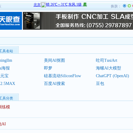
六
换肤：
I工具名站
hingllm
美间AI抠图
吐司TusiArt
va海报
即梦
海螺AI大模型
讯元宝
硅基流动SiliconFlow
ChatGPT (OpenAI)
2.5MAX
百度AI搜索
豆包
I工具分类
训练模
AI