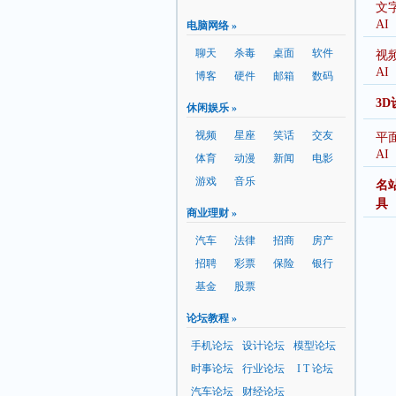
文
AI
电脑网络 »
聊天
杀毒
桌面
软件
视
AI
博客
硬件
邮箱
数码
3D
休闲娱乐 »
视频
星座
笑话
交友
平
AI
体育
动漫
新闻
电影
游戏
音乐
名站
具
商业理财 »
汽车
法律
招商
房产
招聘
彩票
保险
银行
基金
股票
论坛教程 »
手机论坛
设计论坛
模型论坛
时事论坛
行业论坛
I T 论坛
汽车论坛
财经论坛