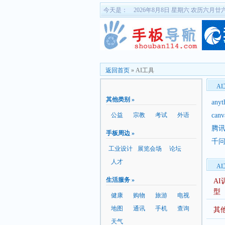
今天是：
2026年8月8日 星期六 农历六月廿
返回首页
»
AI工具
A
其他类别 »
anyt
公益
宗教
考试
外语
can
腾
手板周边 »
千问
工业设计
展览会场
论坛
人才
A
生活服务 »
AI
型
健康
购物
旅游
电视
地图
通讯
手机
查询
其他
天气